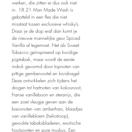
werken, die zitten er dus ook niet
in. 18.21 Man Made Wash is
gebotteld in een fles die niet
misstaat tussen exclusieve whisky’s.
Draai je de dop eraf dan komt je
de nieuwe mannelijke geur Spiced
Vanilla al tegemoet. Net als Sweet
Tobacco geïnspireerd op kruidige
pijptabak, maar wordt de eerste
indruk gevormd door topnoten van
pittige gemberwortel en kruidnagel.
Deze ontwikkelen zich tijdens het
drogen tot hartnoten van kokosnoot,
Franse vanilleboon en steranijs, die
een zoet vleugje geven aan de
basisnoten van amberhars, blaadjes
van vanillebloem (heliotroop),
gerookte tabaksbladeren, exotische
houtsoorten en pure muskus. Een