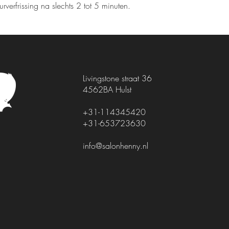
rverfrissing na slechts 2 tot 5 minuten.
Livingstone straat 36
4562BA Hulst
+31-114345420
+31-653723630
info@salonhenny.nl