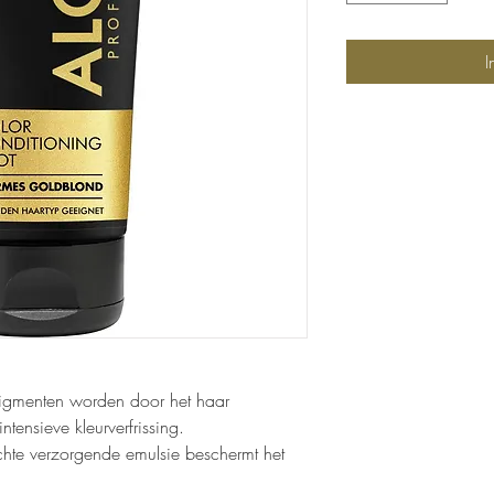
I
pigmenten worden door het haar
ensieve kleurverfrissing.
ichte verzorgende emulsie beschermt het