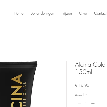
Home
Behandelingen
Prijzen
Over
Contact
Alcina Color
150ml
Prijs
€ 16,95
Aantal
*