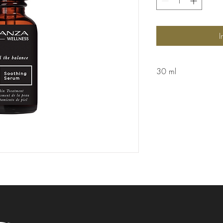
I
30 ml