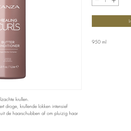
I
950 ml
lzachte krullen.
t droge, krullende lokken intensief
sluit de haarschubben af om pluizig haar