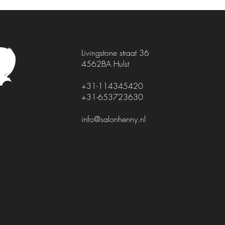
Livingstone straat 36
4562BA Hulst
+31-114345420
+31-653723630
info@salonhenny.nl