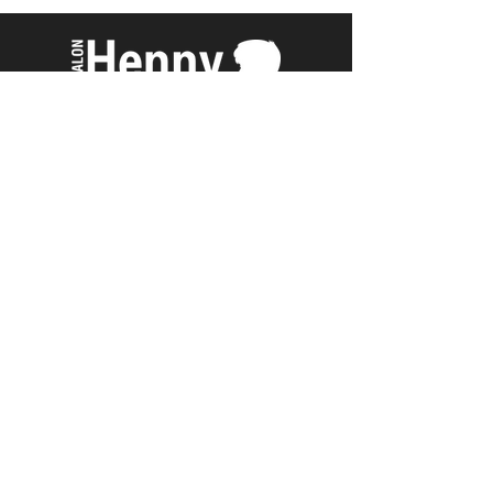
Livingstone straat 36
4562BA Hulst
+31-114345420
+31-653723630
info@salonhenny.nl