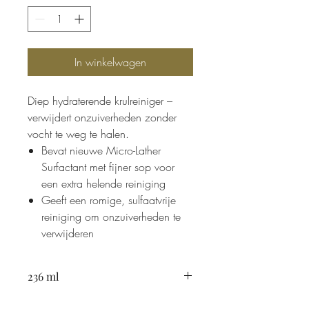
In winkelwagen
Diep hydraterende krulreiniger –
verwijdert onzuiverheden zonder
vocht te weg te halen.
Bevat nieuwe Micro-Lather
Surfactant met fijner sop voor
een extra helende reiniging
Geeft een romige, sulfaatvrije
reiniging om onzuiverheden te
verwijderen
236 ml