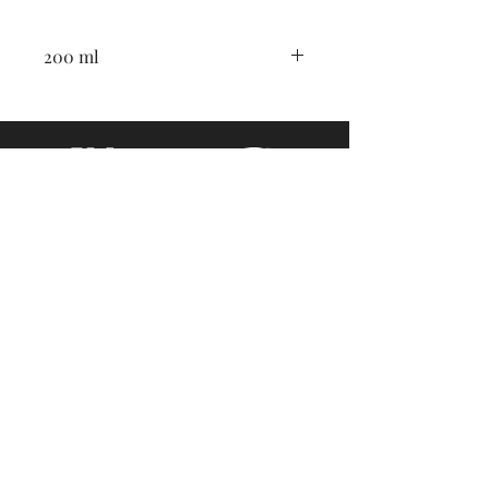
200 ml
Livingstone straat 36
4562BA Hulst
+31-114345420
+31-653723630
info@salonhenny.nl