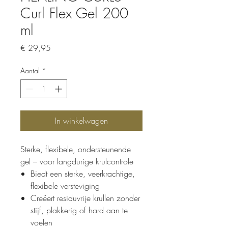
Curl Flex Gel 200
ml
Prijs
€ 29,95
Aantal
*
In winkelwagen
Sterke, flexibele, ondersteunende
gel – voor langdurige krulcontrole
Biedt een sterke, veerkrachtige,
flexibele versteviging
Creëert residuvrije krullen zonder
stijf, plakkerig of hard aan te
voelen