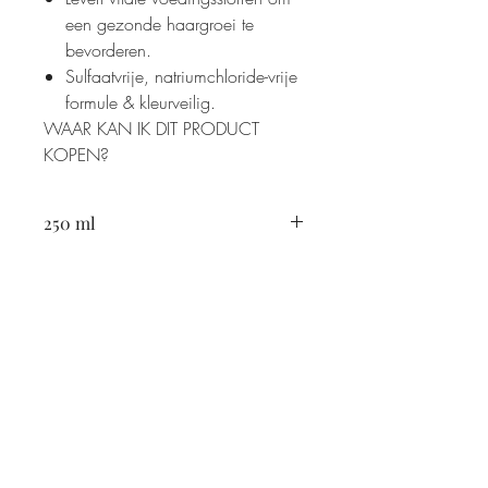
een gezonde haargroei te
bevorderen.
Sulfaatvrije, natriumchloride-vrije
formule & kleurveilig.
WAAR KAN IK DIT PRODUCT
KOPEN?
250 ml
Livingstone straat 36
4562BA Hulst