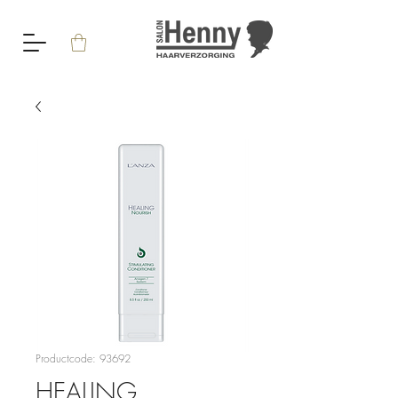
Productcode: 93692
HEALING