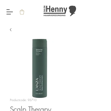
Productcode: 93710
Scalp Therapy