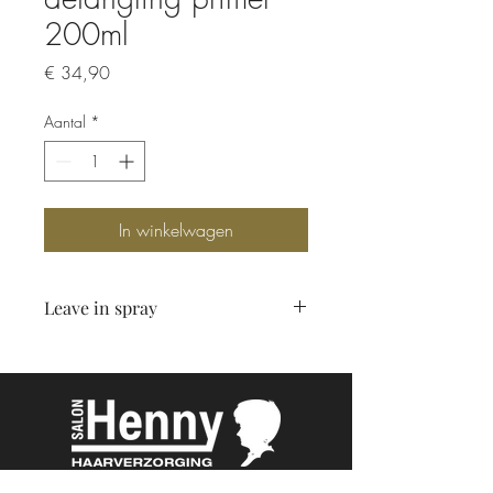
200ml
Prijs
€ 34,90
Aantal
*
In winkelwagen
Leave in spray
Ontwart sneller je haren en bescherm je
haar van buiten af zoals tegen
verkleuring/uitdroging van UV. Maakt
het haar sterker waardoor je haar een
langere lengte kan behalen.