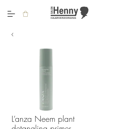
L’anza Neem plant
detangling primer