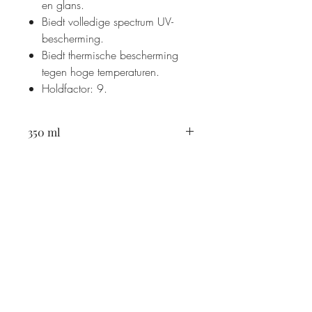
en glans.
Biedt volledige spectrum UV-
bescherming.
Biedt thermische bescherming
tegen hoge temperaturen.
Holdfactor: 9.
350 ml
Livingstone straat 36
4562BA Hulst
+31-114345420