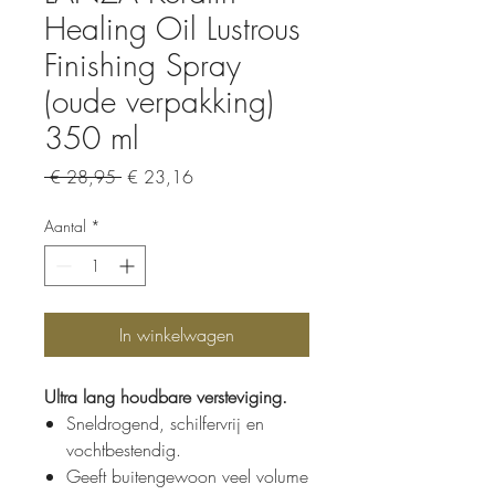
Healing Oil Lustrous
Finishing Spray
(oude verpakking)
350 ml
Normale
Verkoopprijs
 € 28,95 
€ 23,16
prijs
Aantal
*
In winkelwagen
Ultra lang houdbare versteviging.
Sneldrogend, schilfervrij en
vochtbestendig.
Geeft buitengewoon veel volume