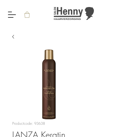
Productcode: 93638
LANZA Keratin