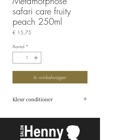
Metamorphose
safari care fruity
peach 250ml
Prijs
€ 15,75
Aantal
*
In winkelwagen
Kleur conditioner
Peachy