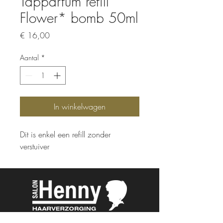
Tapparfum refill
Flower* bomb 50ml
Prijs
€ 16,00
Aantal
*
In winkelwagen
Dit is enkel een refill zonder
verstuiver