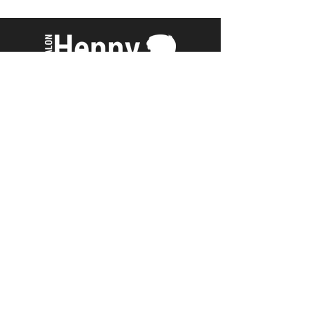
Livingstone straat 36
4562BA Hulst
+31-114345420
+31-653723630
info@salonhenny.nl