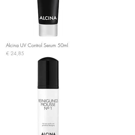
Alcina UV Control Serum 50ml
Prijs
€ 24,85