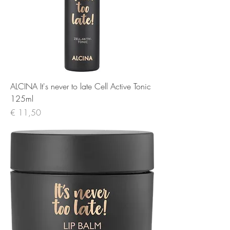
ALCINA It's never to late Cell Active Tonic
125ml
Prijs
€ 11,50