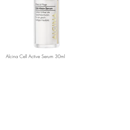
Alcina Cell Active Serum 30ml
Prijs
€ 37,30