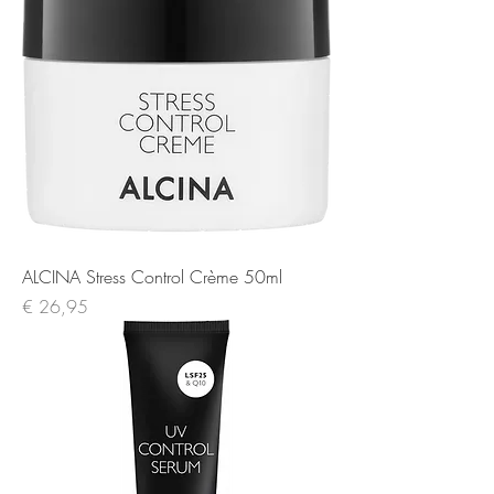
ALCINA Stress Control Crème 50ml
Prijs
€ 26,95