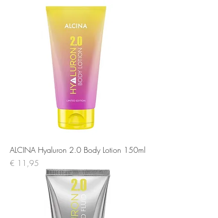
ALCINA Hyaluron 2.0 Body Lotion 150ml
Prijs
€ 11,95