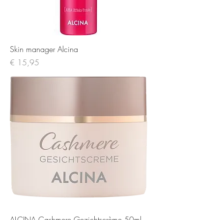
Skin manager Alcina
Prijs
€ 15,95
ALCINA Cashmere Gezichtscrème 50ml