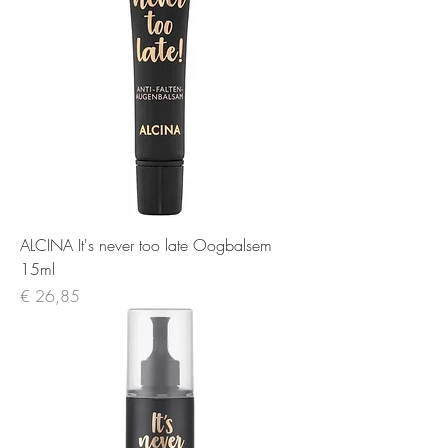
ALCINA It's never too late Oogbalsem
15ml
Prijs
€ 26,85