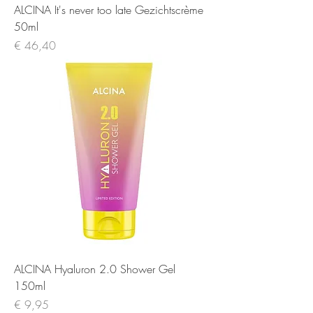
ALCINA It's never too late Gezichtscrème
50ml
Prijs
€ 46,40
ALCINA Hyaluron 2.0 Shower Gel
150ml
Prijs
€ 9,95