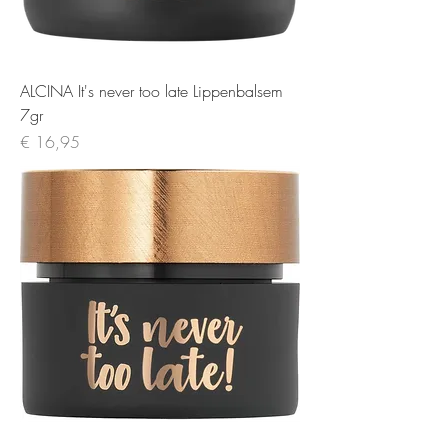
ALCINA It's never too late Lippenbalsem
7gr
Prijs
€ 16,95