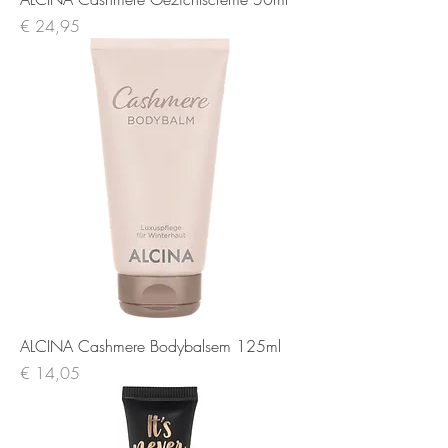
Prijs
€ 24,95
ALCINA Cashmere Bodybalsem 125ml
Prijs
€ 14,05