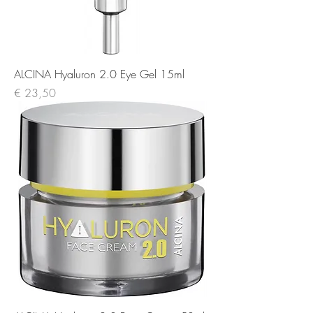
ALCINA Hyaluron 2.0 Eye Gel 15ml
Prijs
€ 23,50