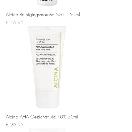
Alcina Reinigingsmousse No1 150ml
Prijs
€ 16,95
Alcina AHA Gezichtsfluid 10% 50ml
Prijs
€ 26,95