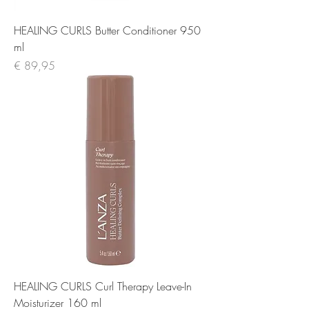
HEALING CURLS Butter Conditioner 950
ml
Prijs
€ 89,95
HEALING CURLS Curl Therapy Leave-In
Moisturizer 160 ml