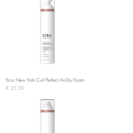
Ecru New York Curl Perfect Air-Dry Foam
Prijs
€ 25,50