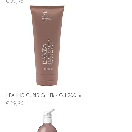
Prijs
€ 89,95
HEALING CURLS Curl Flex Gel 200 ml
Prijs
€ 29,95