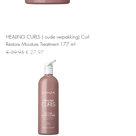
HEALING CURLS ( oude verpakking) Curl
Restore Moisture Treatment 177 ml
Normale prijs
Verkoopprijs
€ 39,95
€ 27,97