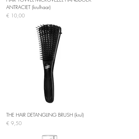
ANTRACIET (krulhaar)
Prijs
€ 10,00
THE HAIR DETANGLING BRUSH (krul)
Prijs
€ 9,50